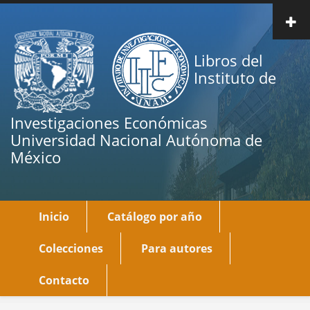
Pasar
al
contenido
Libros del
principal
Instituto de
Investigaciones Económicas
Universidad Nacional Autónoma de
México
Inicio
Catálogo por año
Main
navigation
Colecciones
Para autores
Contacto