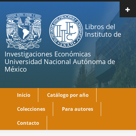
Pasar
al
contenido
Libros del
principal
Instituto de
Investigaciones Económicas
Universidad Nacional Autónoma de
México
Inicio
Catálogo por año
Main
navigation
Colecciones
Para autores
Contacto