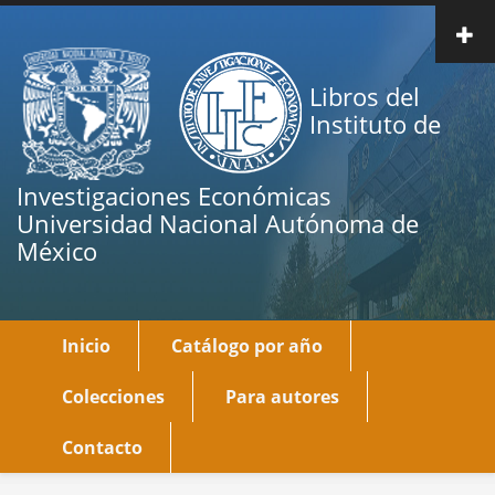
Pasar
al
contenido
Libros del
principal
Instituto de
Investigaciones Económicas
Universidad Nacional Autónoma de
México
Inicio
Catálogo por año
Main
navigation
Colecciones
Para autores
Contacto