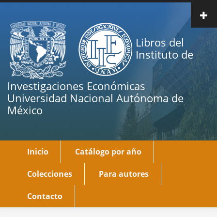
Pasar
al
contenido
Libros del
principal
Instituto de
Investigaciones Económicas
Universidad Nacional Autónoma de
México
Inicio
Catálogo por año
Main
navigation
Colecciones
Para autores
Contacto