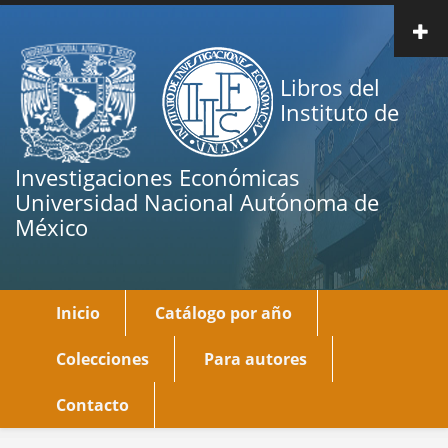
Pasar
al
contenido
Libros del
principal
Instituto de
Investigaciones Económicas
Universidad Nacional Autónoma de
México
Inicio
Catálogo por año
Main
navigation
Colecciones
Para autores
Contacto