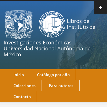
Pasar
al
contenido
Libros del
principal
Instituto de
Investigaciones Económicas
Universidad Nacional Autónoma de
México
Inicio
Catálogo por año
Main
navigation
Colecciones
Para autores
Contacto